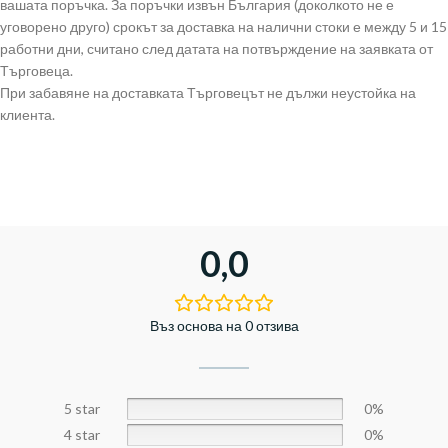
вашата поръчка. За поръчки извън България (доколкото не е
уговорено друго) срокът за доставка на налични стоки е между 5 и 15
работни дни, считано след датата на потвърждение на заявката от
Търговеца.
При забавяне на доставката Търговецът не дължи неустойка на
клиента.
0,0
Въз основа на 0 отзива
5 star
0%
4 star
0%