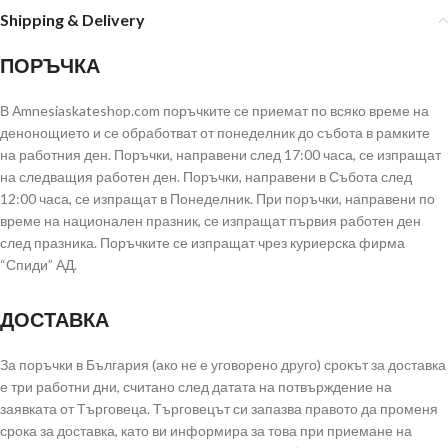
Shipping & Delivery
ПОРЪЧКА
В Аmnesiaskateshop.com поръчките се приемат по всяко време на
денонощието и се обработват от понеделник до събота в рамките
на работния ден. Поръчки, направени след 17:00 часа, се изпращат
на следващия работен ден. Поръчки, направени в Събота след
12:00 часа, се изпращат в Понеделник. При поръчки, направени по
време на национален празник, се изпращат първия работен ден
след празника. Поръчките се изпращат чрез куриерска фирма
“Спиди” АД.
ДОСТАВКА
За поръчки в България (ако не е уговорено друго) срокът за доставка
е три работни дни, считано след датата на потвърждение на
заявката от Търговеца. Търговецът си запазва правото да променя
срока за доставка, като ви информира за това при приемане на