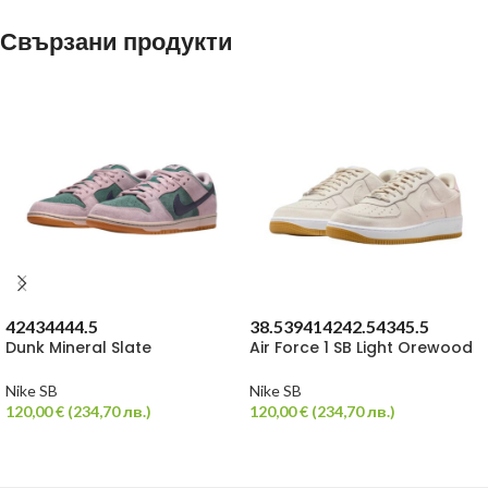
Свързани продукти
42
43
44
44.5
38.5
39
41
42
42.5
43
45.5
Dunk Mineral Slate
Air Force 1 SB Light Orewood
Nike SB
Nike SB
120,00
€
(
234,70
лв.
)
120,00
€
(
234,70
лв.
)