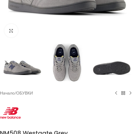
Увеличи
Начало
/
ОБУВКИ
NM508 Westgate Grey