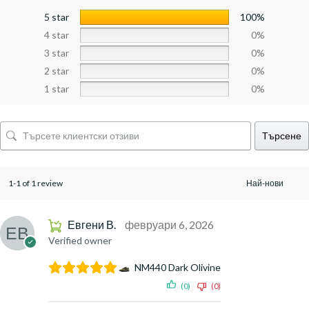
5 star
100%
4 star
0%
3 star
0%
2 star
0%
1 star
0%
Търсене
1-1 of 1 review
Евгени В.
февруари 6, 2026
Verified owner
NM440 Dark Olivine
(0)
(0)