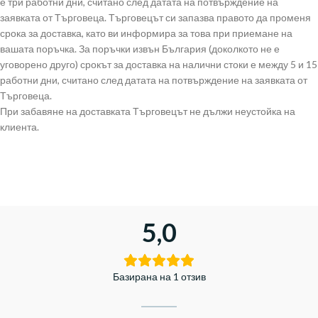
е три работни дни, считано след датата на потвърждение на
заявката от Търговеца. Търговецът си запазва правото да променя
срока за доставка, като ви информира за това при приемане на
вашата поръчка. За поръчки извън България (доколкото не е
уговорено друго) срокът за доставка на налични стоки е между 5 и 15
работни дни, считано след датата на потвърждение на заявката от
Търговеца.
При забавяне на доставката Търговецът не дължи неустойка на
клиента.
5,0
Базирана на 1 отзив