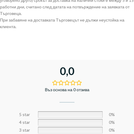
уговорено друго) срокът за доставка на налични стоки е между 5 и 15
работни дни, считано след датата на потвърждение на заявката от
Търговеца.
При забавяне на доставката Търговецът не дължи неустойка на
клиента.
0,0
Въз основа на 0 отзива
5 star
0%
4 star
0%
3 star
0%