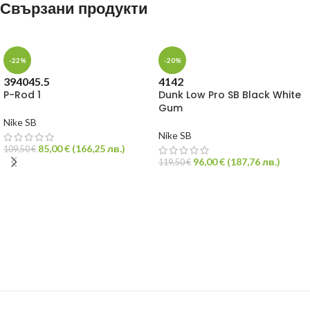
Свързани продукти
-22%
-20%
39
40
45.5
41
42
P-Rod 1
Dunk Low Pro SB Black White
Gum
Nike SB
Nike SB
85,00
€
(
166,25
лв.
)
109,50
€
96,00
€
(
187,76
лв.
)
119,50
€