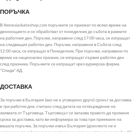
ПОРЪЧКА
В Аmnesiaskateshop.com поръчките се приемат по всяко време на
денонощието и се обработват от понеделник до събота в рамките
на работния ден. Поръчки, направени след 17:00 часа, се изпращат
на следващия работен ден. Поръчки, направени в Събота след
12:00 часа, се изпращат в Понеделник. При поръчки, направени по
време на национален празник, се изпращат първия работен ден
след празника. Поръчките се изпращат чрез куриерска фирма
“Спиди” АД.
ДОСТАВКА
За поръчки в България (ако не е уговорено друго) срокът за доставка
е три работни дни, считано след датата на потвърждение на
заявката от Търговеца. Търговецът си запазва правото да променя
срока за доставка, като ви информира за това при приемане на
вашата поръчка. За поръчки извън България (доколкото не е