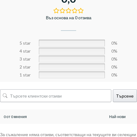
Въз основа на 0 отзива
5 star
0%
4 star
0%
3 star
0%
2 star
0%
1 star
0%
Търсене
0 от 0 мнения
За съжаление няма отзиви, съответстващи на текущите ви селекции