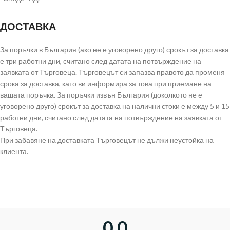
ДОСТАВКА
За поръчки в България (ако не е уговорено друго) срокът за доставка
е три работни дни, считано след датата на потвърждение на
заявката от Търговеца. Търговецът си запазва правото да променя
срока за доставка, като ви информира за това при приемане на
вашата поръчка. За поръчки извън България (доколкото не е
уговорено друго) срокът за доставка на налични стоки е между 5 и 15
работни дни, считано след датата на потвърждение на заявката от
Търговеца.
При забавяне на доставката Търговецът не дължи неустойка на
клиента.
0,0