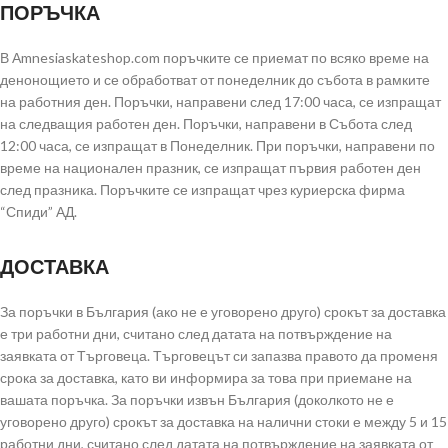
ПОРЪЧКА
В Аmnesiaskateshop.com поръчките се приемат по всяко време на
денонощието и се обработват от понеделник до събота в рамките
на работния ден. Поръчки, направени след 17:00 часа, се изпращат
на следващия работен ден. Поръчки, направени в Събота след
12:00 часа, се изпращат в Понеделник. При поръчки, направени по
време на национален празник, се изпращат първия работен ден
след празника. Поръчките се изпращат чрез куриерска фирма
“Спиди” АД.
ДОСТАВКА
За поръчки в България (ако не е уговорено друго) срокът за доставка
е три работни дни, считано след датата на потвърждение на
заявката от Търговеца. Търговецът си запазва правото да променя
срока за доставка, като ви информира за това при приемане на
вашата поръчка. За поръчки извън България (доколкото не е
уговорено друго) срокът за доставка на налични стоки е между 5 и 15
работни дни, считано след датата на потвърждение на заявката от