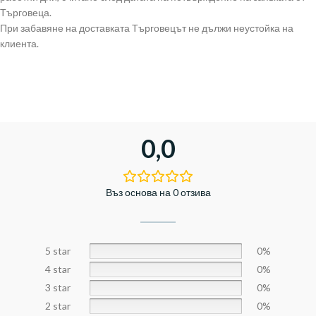
Търговеца.
При забавяне на доставката Търговецът не дължи неустойка на
клиента.
0,0
Въз основа на 0 отзива
5 star
0%
4 star
0%
3 star
0%
2 star
0%