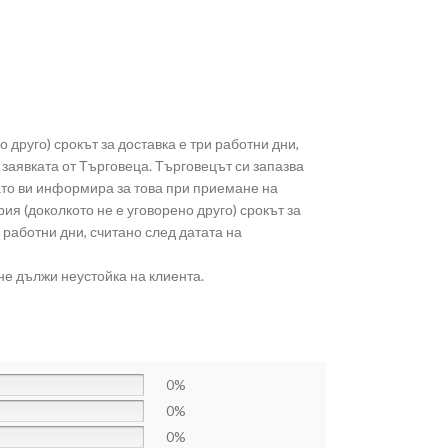
о друго) срокът за доставка е три работни дни,
заявката от Търговеца. Търговецът си запазва
като ви информира за това при приемане на
ия (доколкото не е уговорено друго) срокът за
 работни дни, считано след датата на
не дължи неустойка на клиента.
0%
0%
0%