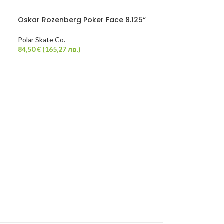
Oskar Rozenberg Poker Face 8.125“
-26%
Polar Skate Co.
Ruben Spelta S
84,50
€
(
165,27
лв.
)
Magenta
80,00
€
(
156,47
лв.