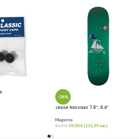
s
-26%
Jesse Narvaez 7.8“; 8.4“
Magenta
59,00
€
(
115,39
лв.
)
80,00
€