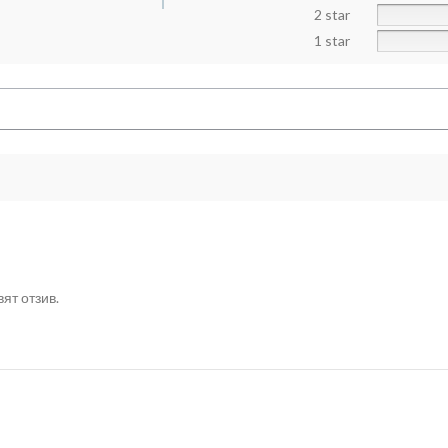
2 star
1 star
ят отзив.