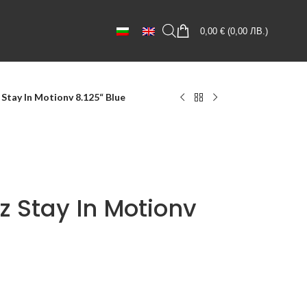
0,00
€
(
0,00
ЛВ.
)
Stay In Motionv 8.125“ Blue
 Stay In Motionv