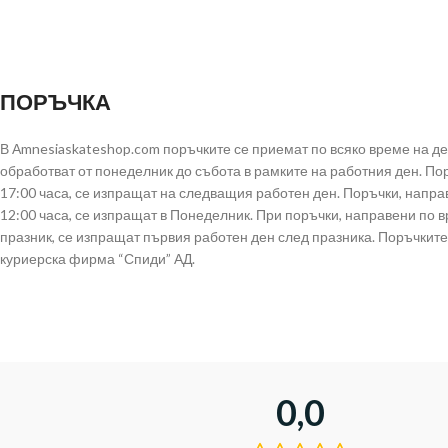
ПОРЪЧКА
В Аmnesiaskateshop.com поръчките се приемат по всяко време на д
обработват от понеделник до събота в рамките на работния ден. По
17:00 часа, се изпращат на следващия работен ден. Поръчки, напра
12:00 часа, се изпращат в Понеделник. При поръчки, направени по 
празник, се изпращат първия работен ден след празника. Поръчките
куриерска фирма “Спиди” АД.
0,0