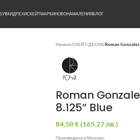
БУВКИ
ДРЕХИ
СКЕЙТ
МАРКИ
НОВО
НАМАЛЕНИЯ
БЛОГ
Начало
/
СКЕЙТ
/
ДЪСКИ
/
Roman Gonzalez 
Roman Gonzalez
8.125“ Blue
84,50
€
(
165,27
лв.
)
Произведена в Мексико.