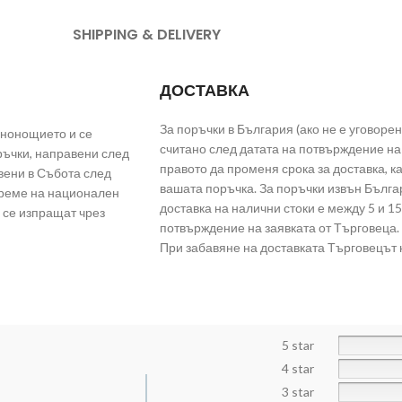
SHIPPING & DELIVERY
ДОСТАВКА
За поръчки в България (ако не е уговорен
енонощието и се
считано след датата на потвърждение на 
ръчки, направени след
правото да променя срока за доставка, 
вени в Събота след
вашата поръчка. За поръчки извън Българ
време на национален
доставка на налични стоки е между 5 и 15
 се изпращат чрез
потвърждение на заявката от Търговеца.
При забавяне на доставката Търговецът 
5 star
4 star
3 star