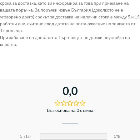
срока за доставка, като ви информира за това при приемане на
вашата поръчка. За поръчки извън България (доколкото не е
уговорено друго) срокът за доставка на налични стоки е между 5 и 15
работни дни, считано след датата на потвърждение на заявката от
Търговеца.
При забавяне на доставката Търговецът не дължи неустойка на
клиента.
0,0
Въз основа на 0 отзива
5 star
0%