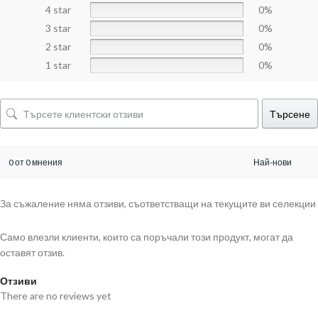
4 star
0%
3 star
0%
2 star
0%
1 star
0%
Търсене
0 от 0 мнения
За съжаление няма отзиви, съответстващи на текущите ви селекции
Само влезли клиенти, които са поръчали този продукт, могат да
оставят отзив.
Отзиви
There are no reviews yet