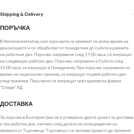
Shipping & Delivery
ПОРЪЧКА
В Аmnesiaskateshop.com поръчките се приемат по всяко време на
денонощието и се обработват от понеделник до събота в рамките
на работния ден. Поръчки, направени след 17:00 часа, се изпращат
на следващия работен ден. Поръчки, направени в Събота след
12:00 часа, се изпращат в Понеделник. При поръчки, направени по
време на национален празник, се изпращат първия работен ден
след празника. Поръчките се изпращат чрез куриерска фирма
“Спиди” АД.
ДОСТАВКА
За поръчки в България (ако не е уговорено друго) срокът за доставка
е три работни дни, считано след датата на потвърждение на
заявката от Търговеца. Търговецът си запазва правото да променя