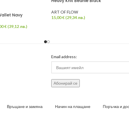
Heavy Knit Beanie Black
ART OF FLOW
allet Navy
15,00
€
(
29,34
лв.
)
00
€
(
39,12
лв.
)
Email address:
Връщане и замяна
Начин на плащане
Поръчка и до