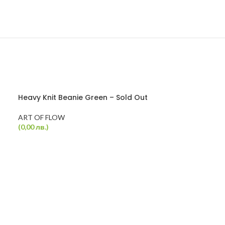
Heavy Knit Beanie Green – Sold Out
ART OF FLOW
(
0,00
лв.
)