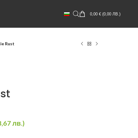
0,00
€
(
0,00
ЛВ.
)
ie Rust
st
8,67
лв.
)