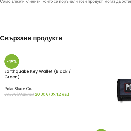
Само влезли клиенти, които са поръчали този продукт, могат да остав
Свързани продукти
-49%
Earthquake Key Wallet (Black /
Green)
Polar Skate Co.
20,00
€
(
39,12
лв.
)
39,50
€
(
77,26
лв.
)