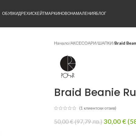
ОБУВКИ
ДРЕХИ
СКЕЙТ
МАРКИ
НОВО
НАМАЛЕНИЯ
БЛОГ
Начало
/
АКСЕСОАРИ
/
ШАПКИ
/
Braid Bean
Braid Beanie Ru
(
1
клиентски отзив)
30,00
€
(
5
50,00
€
(
97,79
лв.
)