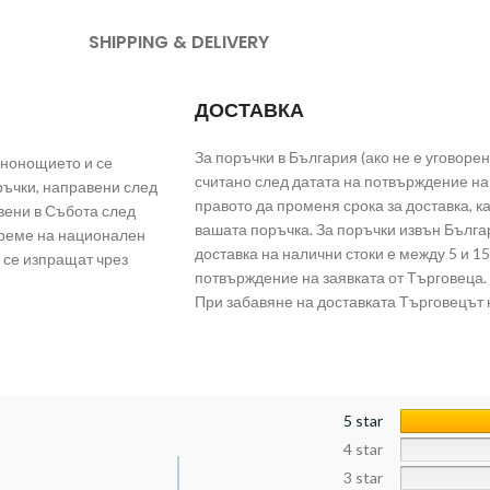
SHIPPING & DELIVERY
ДОСТАВКА
За поръчки в България (ако не е уговорен
енонощието и се
считано след датата на потвърждение на 
ръчки, направени след
правото да променя срока за доставка, 
вени в Събота след
вашата поръчка. За поръчки извън Българ
време на национален
доставка на налични стоки е между 5 и 15
 се изпращат чрез
потвърждение на заявката от Търговеца.
При забавяне на доставката Търговецът 
5 star
4 star
3 star