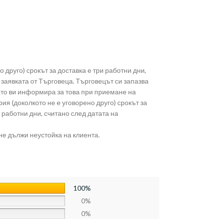
о друго) срокът за доставка е три работни дни,
заявката от Търговеца. Търговецът си запазва
като ви информира за това при приемане на
ия (доколкото не е уговорено друго) срокът за
 работни дни, считано след датата на
не дължи неустойка на клиента.
100%
0%
0%