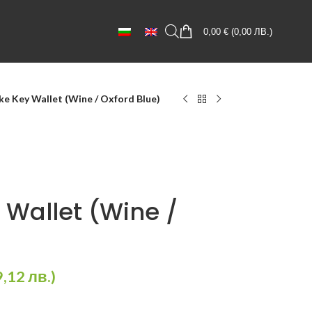
0,00
€
(
0,00
ЛВ.
)
e Key Wallet (Wine / Oxford Blue)
 Wallet (Wine /
9,12
лв.
)