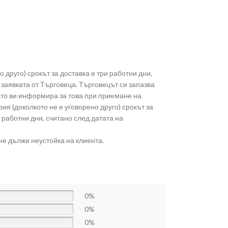
о друго) срокът за доставка е три работни дни,
заявката от Търговеца. Търговецът си запазва
като ви информира за това при приемане на
ия (доколкото не е уговорено друго) срокът за
 работни дни, считано след датата на
не дължи неустойка на клиента.
0%
0%
0%