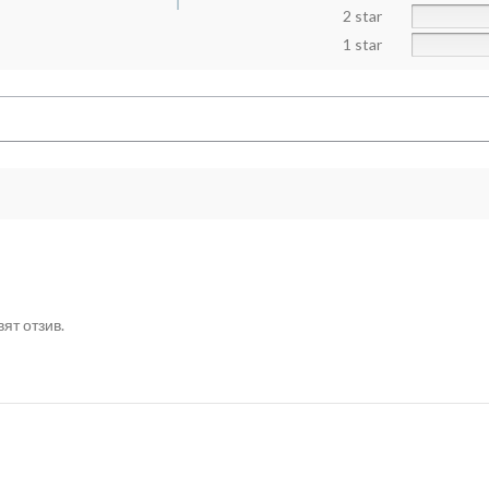
2 star
1 star
ят отзив.