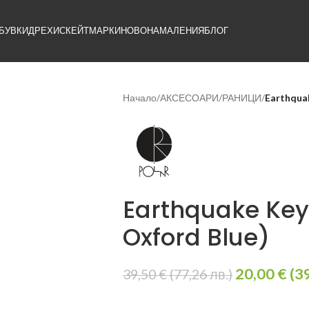
БУВКИ
ДРЕХИ
СКЕЙТ
МАРКИ
НОВО
НАМАЛЕНИЯ
БЛОГ
Начало
/
АКСЕСОАРИ
/
РАНИЦИ
/
Earthquak
Earthquake Key
Oxford Blue)
20,00
€
(
3
39,50
€
(
77,26
лв.
)