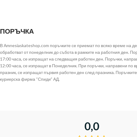
ПОРЪЧКА
В Аmnesiaskateshop.com поръчките се приемат по всяко време на д
обработват от понеделник до събота в рамките на работния ден. По
17:00 часа, се изпращат на следващия работен ден. Поръчки, напра
12:00 часа, се изпращат в Понеделник. При поръчки, направени по 
празник, се изпращат първия работен ден след празника. Поръчките
куриерска фирма “Спиди” АД.
0,0