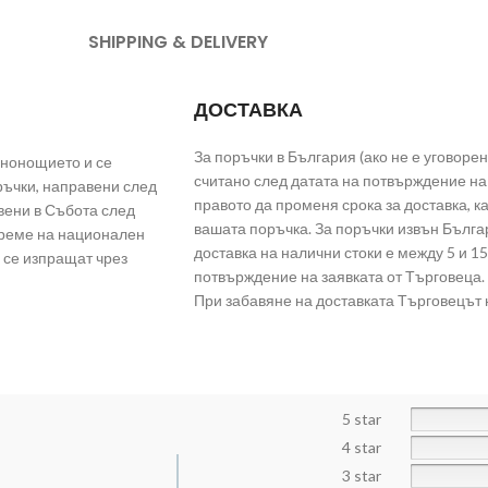
SHIPPING & DELIVERY
ДОСТАВКА
За поръчки в България (ако не е уговорен
енонощието и се
считано след датата на потвърждение на 
ръчки, направени след
правото да променя срока за доставка, 
вени в Събота след
вашата поръчка. За поръчки извън Българ
време на национален
доставка на налични стоки е между 5 и 15
 се изпращат чрез
потвърждение на заявката от Търговеца.
При забавяне на доставката Търговецът 
5 star
4 star
3 star