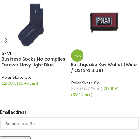
S-M
-49%
Business Socks No complies
Earthquake Key Wallet (Wine
Forever Navy Light Blue
/ Oxford Blue)
Polar Skate Co.
Polar Skate Co.
12,00
€
(
23,47
лв.
)
20,00
€
39,50
€
(
77,26
лв.
)
(
39,12
лв.
)
Email address: