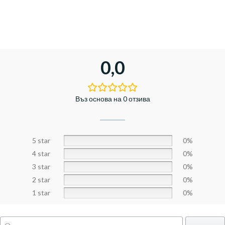
0,0
Въз основа на 0 отзива
5 star
0%
4 star
0%
3 star
0%
2 star
0%
1 star
0%