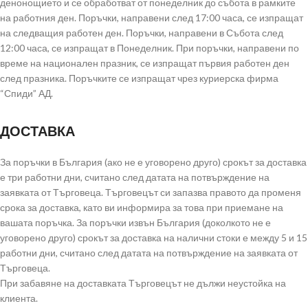
денонощието и се обработват от понеделник до събота в рамките
на работния ден. Поръчки, направени след 17:00 часа, се изпращат
на следващия работен ден. Поръчки, направени в Събота след
12:00 часа, се изпращат в Понеделник. При поръчки, направени по
време на национален празник, се изпращат първия работен ден
след празника. Поръчките се изпращат чрез куриерска фирма
“Спиди” АД.
ДОСТАВКА
За поръчки в България (ако не е уговорено друго) срокът за доставка
е три работни дни, считано след датата на потвърждение на
заявката от Търговеца. Търговецът си запазва правото да променя
срока за доставка, като ви информира за това при приемане на
вашата поръчка. За поръчки извън България (доколкото не е
уговорено друго) срокът за доставка на налични стоки е между 5 и 15
работни дни, считано след датата на потвърждение на заявката от
Търговеца.
При забавяне на доставката Търговецът не дължи неустойка на
клиента.