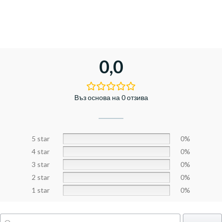
0,0
Въз основа на 0 отзива
5 star
0%
4 star
0%
3 star
0%
2 star
0%
1 star
0%