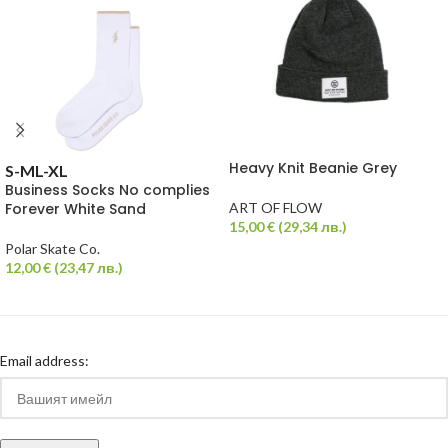
Heavy Knit Beanie Grey
S-M
L-XL
Business Socks No complies
Forever White Sand
ART OF FLOW
15,00
€
(
29,34
лв.
)
Polar Skate Co.
12,00
€
(
23,47
лв.
)
Email address: