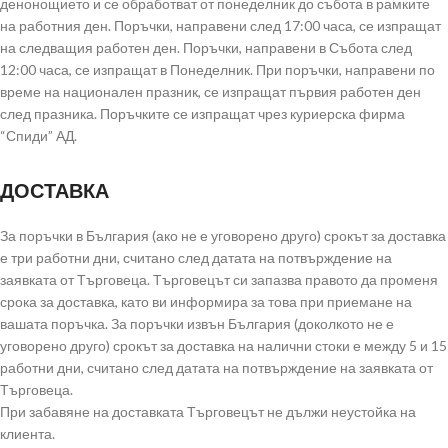
денонощието и се обработват от понеделник до събота в рамките
на работния ден. Поръчки, направени след 17:00 часа, се изпращат
на следващия работен ден. Поръчки, направени в Събота след
12:00 часа, се изпращат в Понеделник. При поръчки, направени по
време на национален празник, се изпращат първия работен ден
след празника. Поръчките се изпращат чрез куриерска фирма
“Спиди” АД.
ДОСТАВКА
За поръчки в България (ако не е уговорено друго) срокът за доставка
е три работни дни, считано след датата на потвърждение на
заявката от Търговеца. Търговецът си запазва правото да променя
срока за доставка, като ви информира за това при приемане на
вашата поръчка. За поръчки извън България (доколкото не е
уговорено друго) срокът за доставка на налични стоки е между 5 и 15
работни дни, считано след датата на потвърждение на заявката от
Търговеца.
При забавяне на доставката Търговецът не дължи неустойка на
клиента.