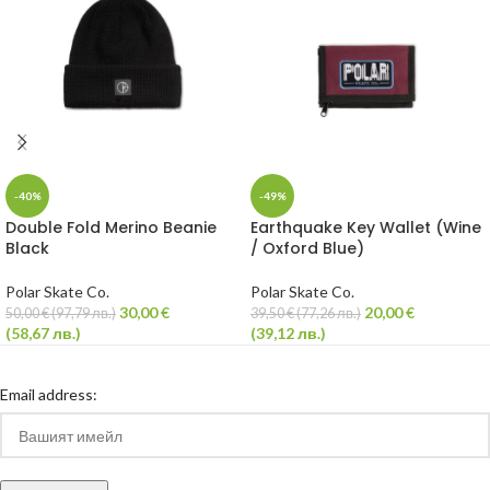
-40%
-49%
Double Fold Merino Beanie
Earthquake Key Wallet (Wine
Black
/ Oxford Blue)
Polar Skate Co.
Polar Skate Co.
30,00
€
20,00
€
50,00
€
(
97,79
лв.
)
39,50
€
(
77,26
лв.
)
(
58,67
лв.
)
(
39,12
лв.
)
Email address: