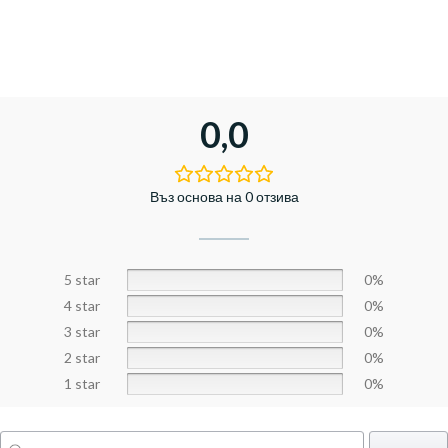
0,0
Въз основа на 0 отзива
5 star
0%
4 star
0%
3 star
0%
2 star
0%
1 star
0%