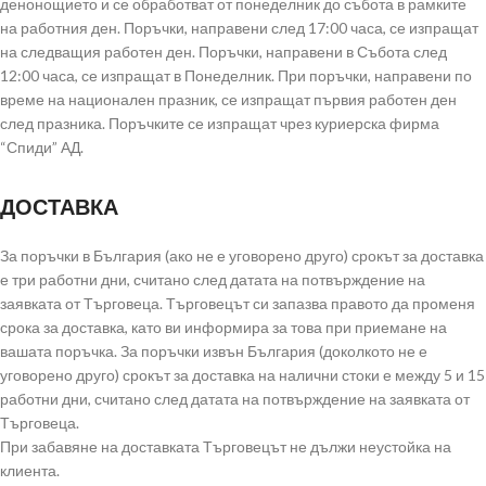
денонощието и се обработват от понеделник до събота в рамките
на работния ден. Поръчки, направени след 17:00 часа, се изпращат
на следващия работен ден. Поръчки, направени в Събота след
12:00 часа, се изпращат в Понеделник. При поръчки, направени по
време на национален празник, се изпращат първия работен ден
след празника. Поръчките се изпращат чрез куриерска фирма
“Спиди” АД.
ДОСТАВКА
За поръчки в България (ако не е уговорено друго) срокът за доставка
е три работни дни, считано след датата на потвърждение на
заявката от Търговеца. Търговецът си запазва правото да променя
срока за доставка, като ви информира за това при приемане на
вашата поръчка. За поръчки извън България (доколкото не е
уговорено друго) срокът за доставка на налични стоки е между 5 и 15
работни дни, считано след датата на потвърждение на заявката от
Търговеца.
При забавяне на доставката Търговецът не дължи неустойка на
клиента.