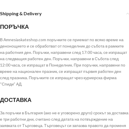
Shipping & Delivery
ПОРЪЧКА
В Аmnesiaskateshop.com поръчките се приемат по всяко време на
денонощието и се обработват от понеделник до събота в рамките
на работния ден. Поръчки, направени след 17:00 часа, се изпращат
на следващия работен ден. Поръчки, направени в Събота след
12:00 часа, се изпращат в Понеделник. При поръчки, направени по
време на национален празник, се изпращат първия работен ден
след празника. Поръчките се изпращат чрез куриерска фирма
“Спиди” АД.
ДОСТАВКА
За поръчки в България (ако не е уговорено друго) срокът за доставка
е три работни дни, считано след датата на потвърждение на
заявката от Търговеца. Търговецът си запазва правото да променя