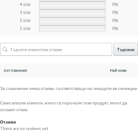
4 star
0%
3 star
0%
2 star
0%
1 star
0%
Търсене
0 от 0 мнения
За съжаление няма отзиви, съответстващи на текущите ви селекции
Само влезли клиенти, които са поръчали този продукт, могат да
оставят отзив.
Отзиви
There are no reviews yet