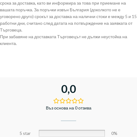
срока за доставка, като ви информира за това при приемане на
вашата поръчка. За поръчки извън България (доколкото не е
уговорено друго) срокът за доставка на налични стоки е между 5 и 15
работни дни, считано след датата на потвърждение на заявката от
Търговеца.
При забавяне на доставката Търговецът не дължи неустойка на
клиента.
0,0
Въз основа на 0 отзива
5 star
0%