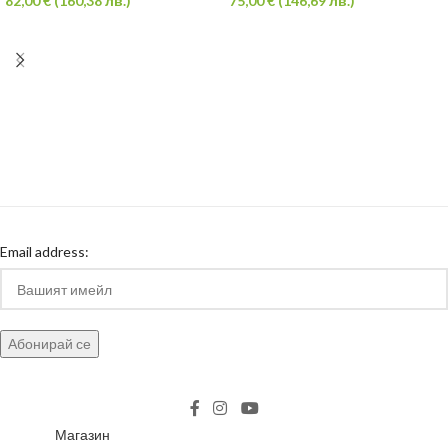
82,00
€
(
160,38
лв.
)
75,00
€
(
146,69
лв.
)
Email address:
Магазин