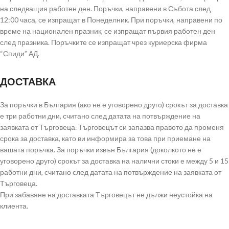
на следващия работен ден. Поръчки, направени в Събота след
12:00 часа, се изпращат в Понеделник. При поръчки, направени по
време на национален празник, се изпращат първия работен ден
след празника. Поръчките се изпращат чрез куриерска фирма
“Спиди” АД.
ДОСТАВКА
За поръчки в България (ако не е уговорено друго) срокът за доставка
е три работни дни, считано след датата на потвърждение на
заявката от Търговеца. Търговецът си запазва правото да променя
срока за доставка, като ви информира за това при приемане на
вашата поръчка. За поръчки извън България (доколкото не е
уговорено друго) срокът за доставка на налични стоки е между 5 и 15
работни дни, считано след датата на потвърждение на заявката от
Търговеца.
При забавяне на доставката Търговецът не дължи неустойка на
клиента.