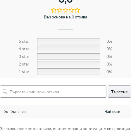
Въз основа на 0 отзива
5 star
0%
4 star
0%
3 star
0%
2 star
0%
1 star
0%
Търсене
0 от 0 мнения
За съжаление няма отзиви, съответстващи на текущите ви селекции