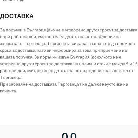
ДОСТАВКА
За поръчки в България (ако не е уговорено друго) срокът за доставка
е три работни дни, считано след датата на потвърждение на
заявката от Търговеца. Търговецът си запазва правото да променя
срока за доставка, като ви информира за това при приемане на
вашата поръчка. За поръчки извън България (доколкото не е
уговорено друго) срокът за доставка на налични стоки е между 5 и 15
работни дни, считано след датата на потвърждение на заявката от
Търговеца.
При забавяне на доставката Търговецът не дължи неустойка на
клиента.
0,0