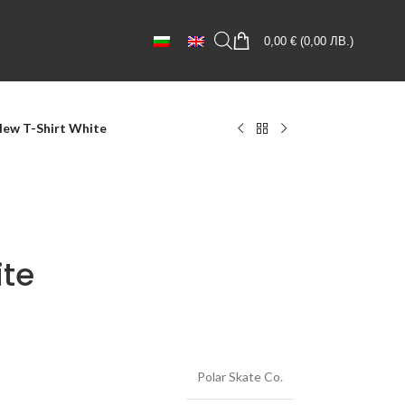
0,00
€
(
0,00
ЛВ.
)
ew T-Shirt White
ite
Polar Skate Co.