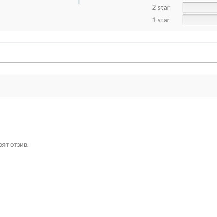
2 star
1 star
ят отзив.