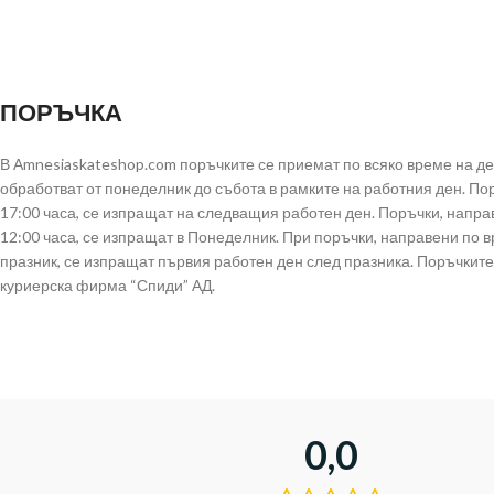
ПОРЪЧКА
В Аmnesiaskateshop.com поръчките се приемат по всяко време на д
обработват от понеделник до събота в рамките на работния ден. По
17:00 часа, се изпращат на следващия работен ден. Поръчки, напра
12:00 часа, се изпращат в Понеделник. При поръчки, направени по 
празник, се изпращат първия работен ден след празника. Поръчките
куриерска фирма “Спиди” АД.
0,0