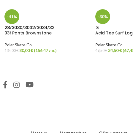
-41%
-30%
28/30
30/30
32/30
34/32
S
93! Pants Brownstone
Acid Tee Surf Lo
Polar Skate Co.
Polar Skate Co.
80,00
€
(
156,47
лв.
)
34,50
€
(
67,4
135,00
€
49,50
€
Магазин
Моят профил
Общи условия