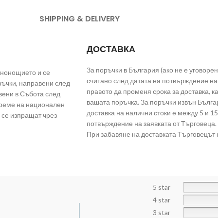
SHIPPING & DELIVERY
ДОСТАВКА
За поръчки в България (ако не е уговорен
енонощието и се
считано след датата на потвърждение на 
ръчки, направени след
правото да променя срока за доставка, 
вени в Събота след
вашата поръчка. За поръчки извън Българ
време на национален
доставка на налични стоки е между 5 и 15
 се изпращат чрез
потвърждение на заявката от Търговеца.
При забавяне на доставката Търговецът 
5 star
4 star
3 star