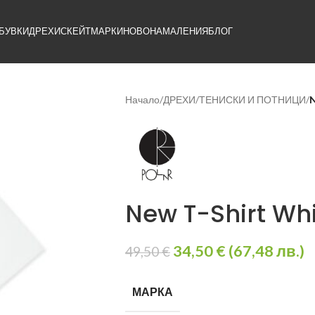
БУВКИ
ДРЕХИ
СКЕЙТ
МАРКИ
НОВО
НАМАЛЕНИЯ
БЛОГ
Начало
/
ДРЕХИ
/
ТЕНИСКИ И ПОТНИЦИ
/
N
New T-Shirt Wh
34,50
€
(
67,48
лв.
)
49,50
€
МАРКА