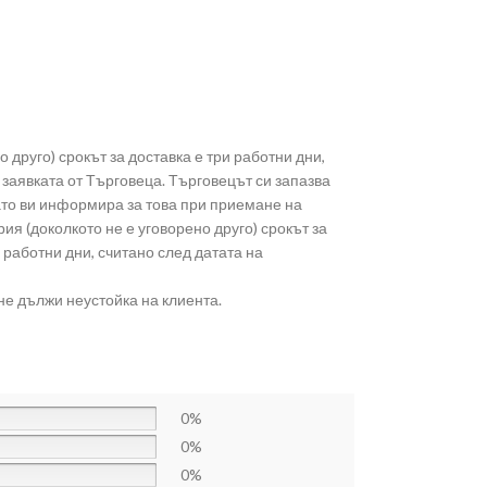
о друго) срокът за доставка е три работни дни,
заявката от Търговеца. Търговецът си запазва
като ви информира за това при приемане на
ия (доколкото не е уговорено друго) срокът за
 работни дни, считано след датата на
не дължи неустойка на клиента.
0%
0%
0%