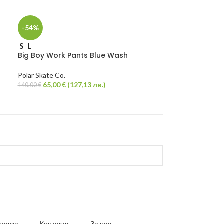
-54%
-25%
S
L
M
L
Big Boy Work Pants Blue Wash
Dave Hoodie S
Polar Skate Co.
Polar Skate Co.
65,00
€
(
127,13
лв.
)
140,00
€
74,50
€
(
1
99,50
€
ставка
Контакти
За нас