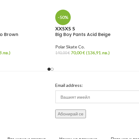
-50%
XXS
XS
S
go Brown
Big Boy Pants Acid Beige
Polar Skate Co.
8
лв.
)
70,00
€
(
136,91
лв.
)
140,00
€
Email address:
Връщане и замяна
Начин на плащане
Поръчка и до