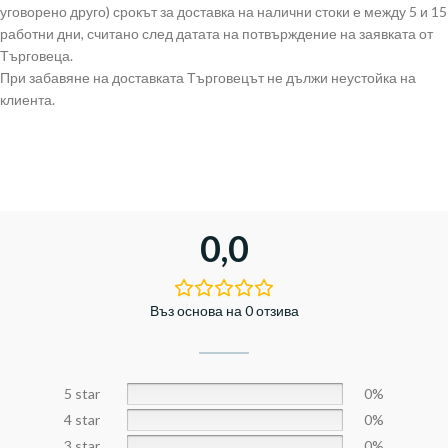
уговорено друго) срокът за доставка на налични стоки е между 5 и 15
работни дни, считано след датата на потвърждение на заявката от
Търговеца.
При забавяне на доставката Търговецът не дължи неустойка на
клиента.
0,0
Въз основа на 0 отзива
5 star
0%
4 star
0%
3 star
0%