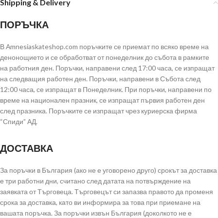
Shipping & Delivery
ПОРЪЧКА
В Аmnesiaskateshop.com поръчките се приемат по всяко време на
денонощието и се обработват от понеделник до събота в рамките
на работния ден. Поръчки, направени след 17:00 часа, се изпращат
на следващия работен ден. Поръчки, направени в Събота след
12:00 часа, се изпращат в Понеделник. При поръчки, направени по
време на национален празник, се изпращат първия работен ден
след празника. Поръчките се изпращат чрез куриерска фирма
“Спиди” АД.
ДОСТАВКА
За поръчки в България (ако не е уговорено друго) срокът за доставка
е три работни дни, считано след датата на потвърждение на
заявката от Търговеца. Търговецът си запазва правото да променя
срока за доставка, като ви информира за това при приемане на
вашата поръчка. За поръчки извън България (доколкото не е