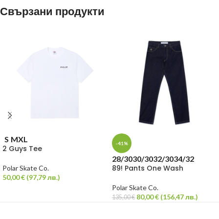
Свързани продукти
S
M
XL
-41%
2 Guys Tee
28/30
30/30
32/30
34/32
89! Pants One Wash
Polar Skate Co.
50,00
€
(
97,79
лв.
)
Polar Skate Co.
80,00
€
(
156,47
лв.
)
135,00
€