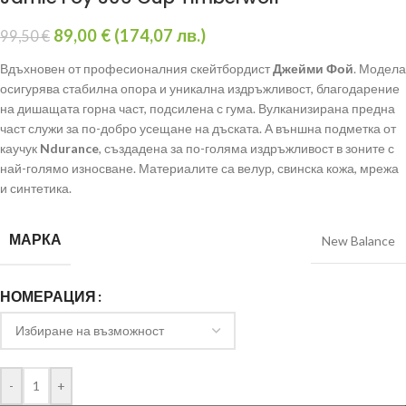
89,00
€
(
174,07
лв.
)
99,50
€
Вдъхновен от професионалния скейтбордист
Джейми Фой
. Модела
осигурява стабилна опора и уникална издръжливост, благодарение
на дишащата горна част, подсилена с гума. Вулканизирана предна
част служи за по-добро усещане на дъската. А външна подметка от
каучук
Ndurance
, създадена за по-голяма издръжливост в зоните с
най-голямо износване. Материалите са велур, свинска кожа, мрежа
и синтетика.
МАРКА
New Balance
НОМЕРАЦИЯ
-
+