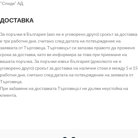
“Спиди” АД.
ДОСТАВКА
За поръчки в България (ако не е уговорено друго) срокът за доставка
е три работни дни, считано след датата на потвърждение на
заявката от Търговеца. Търговецът си запазва правото да променя
срока за доставка, като ви информира за това при приемане на
вашата поръчка. За поръчки извън България (доколкото не е
уговорено друго) срокът за доставка на налични стоки е между 5 и 15
работни дни, считано след датата на потвърждение на заявката от
Търговеца.
При забавяне на доставката Търговецът не дължи неустойка на
клиента.