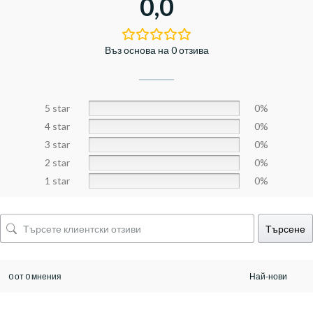
0,0
Въз основа на 0 отзива
5 star
0%
4 star
0%
3 star
0%
2 star
0%
1 star
0%
Търсене
0 от 0 мнения