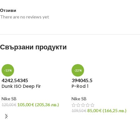
Отзиви
There are no reviews yet
Свързани продукти
-13%
-22%
42
42.5
43
45
39
40
45.5
Dunk ISO Deep Fir
P-Rod 1
Nike SB
Nike SB
105,00
€
(
205,36
лв.
)
120,00
€
85,00
€
(
166,25
лв.
)
109,50
€