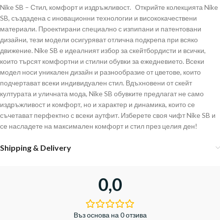
Nike SB – Стил, комфорт и издръжливост. Открийте колекцията Nike
SB, създадена с иновационни технологии и висококачествени
материали. Проектирани специално с изпипани и патентовани
дизайни, тези модели осигуряват отлична подкрепа при всяко
движение. Nike SB е идеалният избор за скейтбордисти и всички,
които търсят комфортни и стилни обувки за ежедневието. Всеки
модел носи уникален дизайн и разнообразие от цветове, които
подчертават всеки индивидуален стил. Вдъхновени от скейт
културата и уличната мода, Nike SB обувките предлагат не само
издръжливост и комфорт, но и характер и динамика, които се
съчетават перфектно с всеки аутфит. Изберете своя чифт Nike SB и
се насладете на максимален комфорт и стил през целия ден!
Shipping & Delivery
0,0
Въз основа на 0 отзива