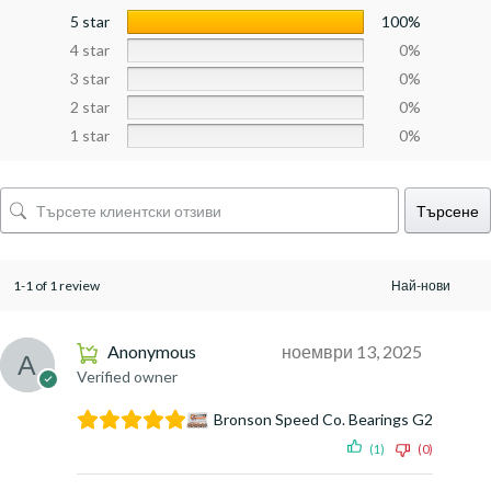
5 star
100%
4 star
0%
3 star
0%
2 star
0%
1 star
0%
Търсене
1-1 of 1 review
Anonymous
ноември 13, 2025
Verified owner
Bronson Speed Co. Bearings G2
(1)
(0)