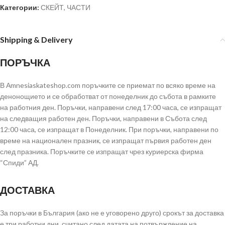
Категории:
СКЕЙТ
,
ЧАСТИ
Shipping & Delivery
ПОРЪЧКА
В Аmnesiaskateshop.com поръчките се приемат по всяко време на
денонощието и се обработват от понеделник до събота в рамките
на работния ден. Поръчки, направени след 17:00 часа, се изпращат
на следващия работен ден. Поръчки, направени в Събота след
12:00 часа, се изпращат в Понеделник. При поръчки, направени по
време на национален празник, се изпращат първия работен ден
след празника. Поръчките се изпращат чрез куриерска фирма
“Спиди” АД.
ДОСТАВКА
За поръчки в България (ако не е уговорено друго) срокът за доставка
е три работни дни, считано след датата на потвърждение на