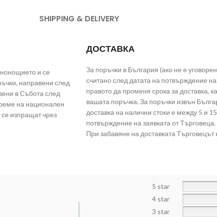
SHIPPING & DELIVERY
ДОСТАВКА
За поръчки в България (ако не е уговорен
енонощието и се
считано след датата на потвърждение на 
ръчки, направени след
правото да променя срока за доставка, 
вени в Събота след
вашата поръчка. За поръчки извън Българ
време на национален
доставка на налични стоки е между 5 и 15
 се изпращат чрез
потвърждение на заявката от Търговеца.
При забавяне на доставката Търговецът 
5 star
4 star
3 star