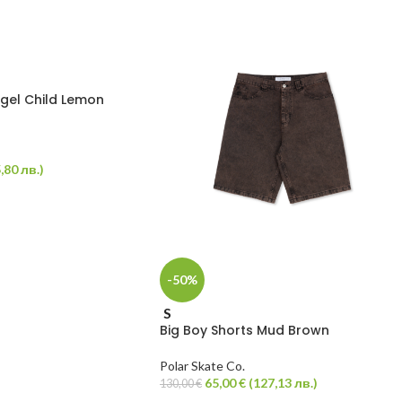
ngel Child Lemon
,80
лв.
)
-50%
S
Big Boy Shorts Mud Brown
Polar Skate Co.
65,00
€
(
127,13
лв.
)
130,00
€