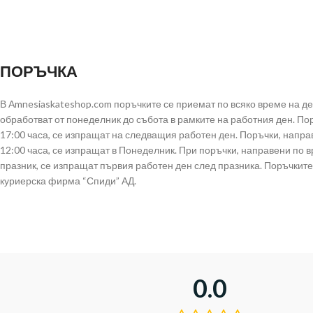
ПОРЪЧКА
В Аmnesiaskateshop.com поръчките се приемат по всяко време на д
обработват от понеделник до събота в рамките на работния ден. По
17:00 часа, се изпращат на следващия работен ден. Поръчки, напра
12:00 часа, се изпращат в Понеделник. При поръчки, направени по 
празник, се изпращат първия работен ден след празника. Поръчките
куриерска фирма “Спиди” АД.
0.0