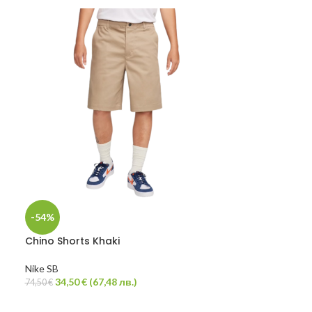
S
M
L
XL
Contrast Tee 
Polar Skate Co.
50,00
€
(
97,79
лв
-54%
Chino Shorts Khaki
Nike SB
34,50
€
(
67,48
лв.
)
74,50
€