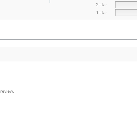
2 star
1 star
 review.