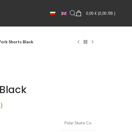
0,00
€
(
0,00
ЛВ.
)
ork Shorts Black
Black
.
)
Polar Skate Co.