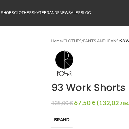
SHOES
CLOTHES
SKATE
BRANDS
NEW
SALES
BLOG
Home
/
CLOTHES
/
PANTS AND JEANS
/
93 W
93 Work Shorts 
67,50
€
(
132,02
лв
135,00
€
BRAND