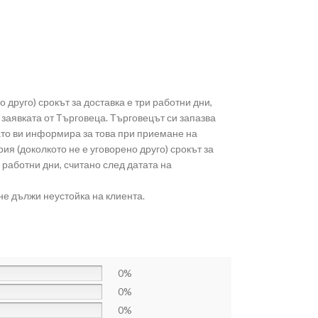
о друго) срокът за доставка е три работни дни,
заявката от Търговеца. Търговецът си запазва
като ви информира за това при приемане на
ия (доколкото не е уговорено друго) срокът за
 работни дни, считано след датата на
не дължи неустойка на клиента.
0%
0%
0%