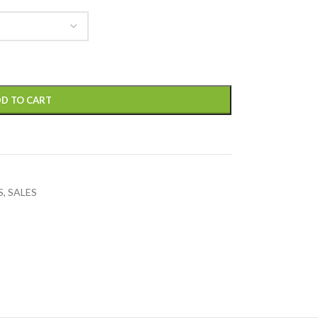
D TO CART
S
,
SALES