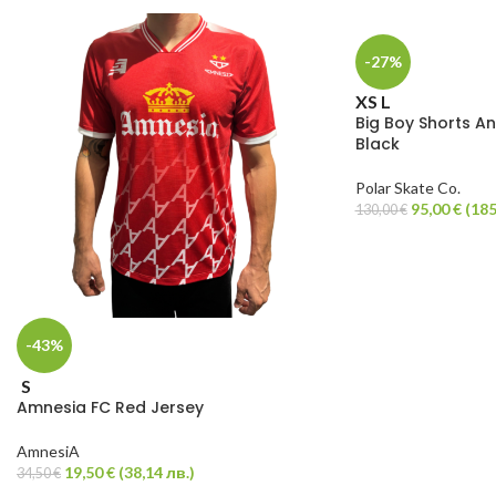
-27%
XS
L
Big Boy Shorts A
Black
Polar Skate Co.
95,00
€
(
185
130,00
€
-43%
S
Amnesia FC Red Jersey
AmnesiA
19,50
€
(
38,14
лв.
)
34,50
€