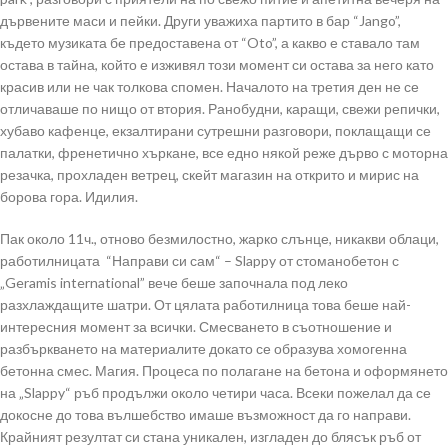
дървените маси и пейки. Други уважиха партито в бар “Jango”,
където музиката бе предоставена от “Oto”, а какво е ставало там
остава в тайна, който е изживял този момент си остава за него като
красив или не чак толкова спомен. Началото на третия ден не се
отличаваше по нищо от втория. Ранобудни, каращи, свежи репички,
хубаво кафенце, екзалтирани сутрешни разговори, поклащащи се
палатки, френетично хъркане, все едно някой реже дърво с моторна
резачка, прохладен ветрец, скейт магазин на открито и мирис на
борова гора. Идилия.
Пак около 11ч., отново безмилостно, жарко слънце, никакви облаци,
работилницата “Направи си сам“ – Slappy от стоманобетон с
„Geramis international” вече беше започнала под леко
разхлаждащите шатри. От цялата работилница това беше най-
интересния момент за всички. Смесването в съотношение и
разбъркването на материалите докато се образува хомогенна
бетонна смес. Магия. Процеса по полагане на бетона и оформянето
на „Slappy“ ръб продължи около четири часа. Всеки пожелал да се
докосне до това вълшебство имаше възможност да го направи.
Крайният резултат си стана уникален, изгладен до блясък ръб от