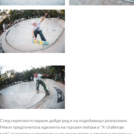
След сериозното каране дойде ред и на подобаващо разпускане.
Някои предпочетоха идилията на горския пейзаж в “X-challenge
park”, разговори с приятели на по свежо питие и апетитна вечеря на