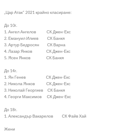
„Цар Атак“ 2021 крайно класиране:
До 10г.
1. Ангел Ангелов СК Джен-Екс
2. Емануил Илиев СК Банкя
3. Артур Бедросян СК Варна
4. Лазар Янков СК Джен-Екс
5. Ясен Янков СК Банкя
До 14г.
1. Ян Генев СК Джен-Екс
2. Никола Янков СК Джен-Екс
3. Николай Георгиев СК Банкя
4. Георги Максимов СК Джен-Екс
До 18г.
1. Александър Вакарелов СК Файв Хай
Жени