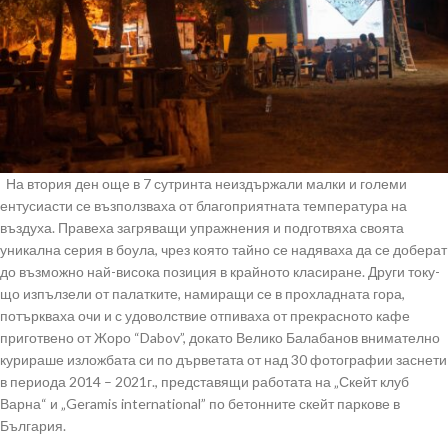
На втория ден още в 7 сутринта неиздържали малки и големи
ентусиасти се възползваха от благоприятната температура на
въздуха. Правеха загряващи упражнения и подготвяха своята
уникална серия в боула, чрез която тайно се надяваха да се доберат
до възможно най-висока позиция в крайното класиране. Други току-
що изпълзели от палатките, намиращи се в прохладната гора,
потъркваха очи и с удоволствие отпиваха от прекрасното кафе
приготвено от Жоро “Dabov”, докато Велико Балабанов внимателно
курираше изложбата си по дърветата от над 30 фотографии заснети
в периода 2014 – 2021г., представящи работата на „Скейт клуб
Варна“ и „Geramis international” по бетонните скейт паркове в
България.