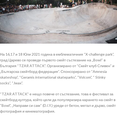
На 16,17 и 18 Юли 2021 година в емблематичния “X-challenge park”,
град Царево се проведе първото скейт състезание на „Bowl“ в
България “TZAR ATTACK”. Организирано от “Скейт клуб Сливен” и
„Българска скейтборд федерация“. Спонсорирано от “Amnesia
skateshop”, “Geramis international skateparks”, “Volcom”, “ Stinky
socks”, “Jwax”.
“TZAR ATTACK” е нещо повече от състезание, това е фестивал за
скейтборд култура, който цели да популяризира карането на скейт в
“Bowl”, „Направи си сам“ (D.I.Y.) уреди от бетон, метал и дърво, скейт
фотография и кинематография.