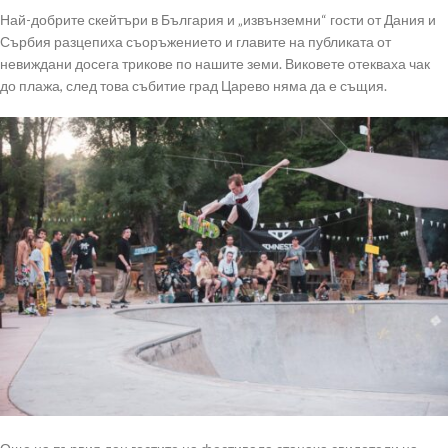
Най-добрите скейтъри в България и „извънземни“ гости от Дания и
Сърбия разцепиха съоръжението и главите на публиката от
невиждани досега трикове по нашите земи. Виковете отекваха чак
до плажа, след това събитие град Царево няма да е същия.