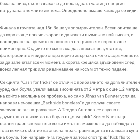
бяха на ниво, състезаваха се до последната частица енергия
натрупана в нежните им тела. Определено имаше какво да се види.
Финала в групата над 18г. беше умопомрачителен. Всеки опитваше
да кара с още повече скорост и да излети възможно най-високо, с
напредване на времето сложността на триковете нарастваше
неимоверно. Съдиите не смогваха да записват резултатите,
фотографиите и видео операторите хвърчаха около съоръжението,
за да запечатат всеки момент, а хората крещяха вдъхновени след
всеки лепнал трик или разминаване на косъм от тежко падане.
Секцията “Cash for tricks” се отличи с прибавянето на допълнителен
уред към боула, увеличаващ височината от 2 метра с още 1,2 метра,
на който неколцина се пробваха, но само Jönas van Bunger успя да
направи нечовешки „Back side boneless“и да получи своето
заслужено възнаграждение. А Теодор Aнгелов се спусна в
двуметровата извивка на боула от „nose pick“. Søren Noe също
остави траен спомен във всеки имал възможността да наблюдава
това велико събитие на опасна игра с гравитацията в голямата купа
на боула. Той направи гига трудния за този спот трик “Kick flip to