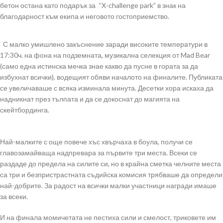
бетон остана като подарък за “X-challenge park” в знак на
благодарност към екипа и неговото гостоприемство.
С малко умишлено закъснение заради високите температури в
17:30ч. на фона на подземната, музикална селекция от Mad Bear
(само една истинска мечка знае какво да пусне в гората за да
избухнат всички), водещият обяви началото на финалите. Публиката
се увеличаваше с всяка изминала минута. Десетки хора искаха да
надникнат през тълпата и да се докоснат до магията на
скейтбординга.
Най-малките с още повече хъс хвърчаха в боула, получи се
главозамайваща надпревара за първите три места. Всеки се
раздаде до предела на силите си, но в крайна сметка челните места
са три и безпристрастната съдийска комисия трябваше да определи
най-добрите. За радост на всички малки участници награди имаше
за всеки.
И на финала момичетата не пестиха сили и смелост, триковете им