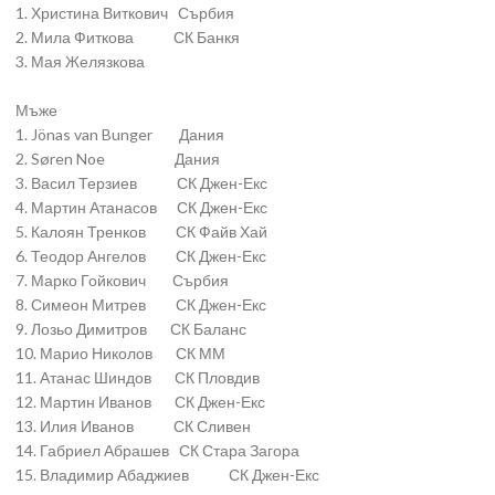
1. Христина Виткович Сърбия
2. Мила Фиткова СК Банкя
3. Мая Желязкова
Мъже
1. Jönas van Bunger Дания
2. Søren Noe Дания
3. Васил Терзиев СК Джен-Екс
4. Мартин Атанасов СК Джен-Екс
5. Калоян Тренков СК Файв Хай
6. Теодор Ангелов СК Джен-Екс
7. Марко Гойкович Сърбия
8. Симеон Митрев СК Джен-Екс
9. Лозьо Димитров СК Баланс
10. Марио Николов СК ММ
11. Атанас Шиндов СК Пловдив
12. Мартин Иванов СК Джен-Екс
13. Илия Иванов СК Сливен
14. Габриел Абрашев СК Стара Загора
15. Владимир Абаджиев СК Джен-Екс