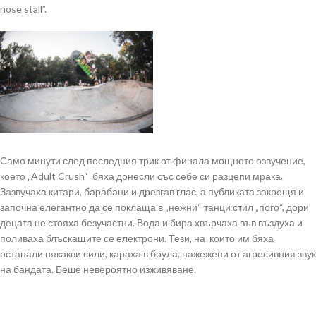
nose stall”.
Само минути след последния трик от финала мощното озвучение,
което „Adult Crush“ бяха донесли със себе си разцепи мрака.
Зазвучаха китари, барабани и дрезгав глас, а публиката закрещя и
започна елегантно да се поклаща в „нежни“ танци стил „пого“, дори
децата не стояха безучастни. Вода и бира хвърчаха във въздуха и
поливаха блъскащите се електрони. Тези, на които им бяха
останали някакви сили, караха в боула, нажежени от агресивния звук
на бандата. Беше невероятно изживяване.