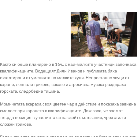
Както си беше планирано в 16ч., с най-малките участници започнаха
квалификациите. Водещият Диян Иванов и публиката бяха
екзалтирани от уменията на малките хуни. Непрестанно звуци от
каране, лепнали трикове, викове и агресивна музика раздираха
горската, следобедна тишина.
Момичетата вкараха своя цветен чар в действие и показаха завидна
смелост при карането в квалификациите. Доказаха, че заемат
твърда позиция в участията си на скейт състезания, чрез стил и
сложни трикове.
Големите едва дочакаха своя ред, за да разпукат бетонната черупка.