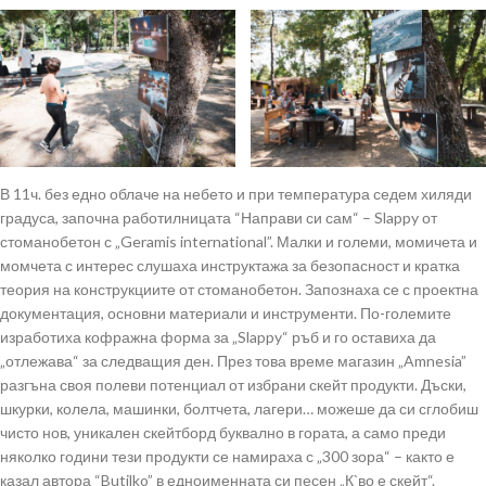
В 11ч. без едно облаче на небето и при температура седем хиляди
градуса, започна работилницата “Направи си сам“ – Slappy от
стоманобетон с „Geramis international”. Малки и големи, момичета и
момчета с интерес слушаха инструктажа за безопасност и кратка
теория на конструкциите от стоманобетон. Запознаха се с проектна
документация, основни материали и инструменти. По-големите
изработиха кофражна форма за „Slappy“ ръб и го оставиха да
„отлежава“ за следващия ден. През това време магазин „Amnesia”
разгъна своя полеви потенциал от избрани скейт продукти. Дъски,
шкурки, колела, машинки, болтчета, лагери… можеше да си сглобиш
чисто нов, уникален скейтборд буквално в гората, а само преди
няколко години тези продукти се намираха с „300 зора“ – както е
казал автора “Butilko” в едноименната си песен „К`во е скейт“.