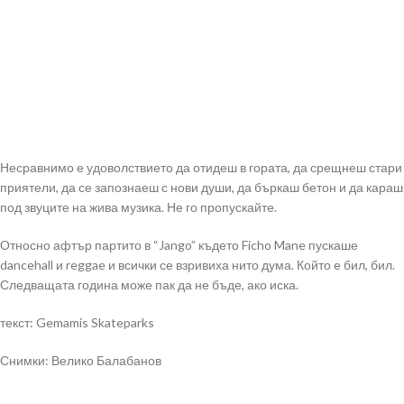
Несравнимо е удоволствието да отидеш в гората, да срещнеш стари
приятели, да се запознаеш с нови души, да бъркаш бетон и да караш
под звуците на жива музика. Не го пропускайте.
Относно афтър партито в “Jango” където Ficho Mane пускаше
dancehall и reggae и всички се взривиха нито дума. Който е бил, бил.
Следващата година може пак да не бъде, ако иска.
текст: Gemamis Skateparks
Снимки: Велико Балабанов