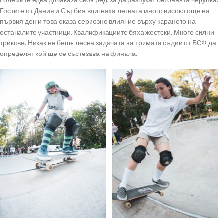
Гостите от Дания и Сърбия вдигнаха летвата много високо още на
първия ден и това оказа сериозно влияние върху карането на
останалите участници. Квалификациите бяха жестоки. Много силни
трикове. Никак не беше лесна задачата на тримата съдии от БСФ да
определят кой ще се състезава на финала.