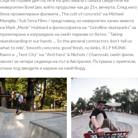
Още на първия ден гостите на фестивала станаха свидетели на
невероятен Bowl jam, който продължи чак до 21ч. вечерта. След него
бяха прожектирани филмите „The cult of concrete” на Michael
Maniglia / SubTerra Films / представящ по невероятен начин живота
на Mark „Monk“ Hubbard и философията на “Grindline skateparks” за
проектиране и изграждане на скейт паркове от бетон. “Taking
skateboarding in our hands … So the general contractors don’t tell us
what to ride“, Smooth concrete, good finish, no kinks. R.I.P MONK.
Както и „Tent City“ на “Anti hero” & Nichols / Charnoski, скейт филм,
заснет за четири седмици на път в Австралия. Пътуване с приятели,
спане под звездите и каране на скейтборд.