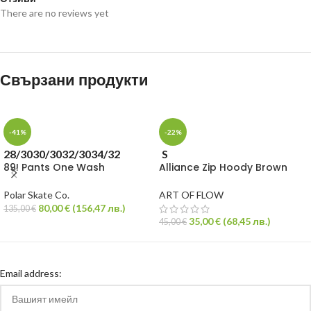
There are no reviews yet
Свързани продукти
-41%
-22%
28/30
30/30
32/30
34/32
S
89! Pants One Wash
Alliance Zip Hoody Brown
Polar Skate Co.
ART OF FLOW
80,00
€
(
156,47
лв.
)
135,00
€
35,00
€
(
68,45
лв.
)
45,00
€
Email address: