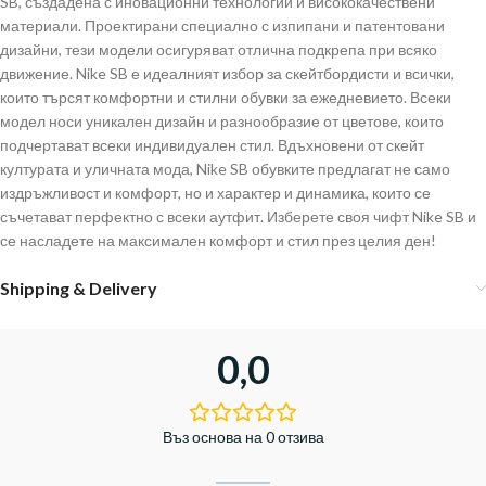
SB, създадена с иновационни технологии и висококачествени
материали. Проектирани специално с изпипани и патентовани
дизайни, тези модели осигуряват отлична подкрепа при всяко
движение. Nike SB е идеалният избор за скейтбордисти и всички,
които търсят комфортни и стилни обувки за ежедневието. Всеки
модел носи уникален дизайн и разнообразие от цветове, които
подчертават всеки индивидуален стил. Вдъхновени от скейт
културата и уличната мода, Nike SB обувките предлагат не само
издръжливост и комфорт, но и характер и динамика, които се
съчетават перфектно с всеки аутфит. Изберете своя чифт Nike SB и
се насладете на максимален комфорт и стил през целия ден!
Shipping & Delivery
0,0
Въз основа на 0 отзива