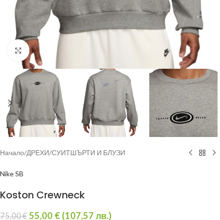
Увеличи
Начало
/
ДРЕХИ
/
СУИТШЪРТИ И БЛУЗИ
Nike SB
Koston Crewneck
55,00
€
(
107,57
лв.
)
75,00
€