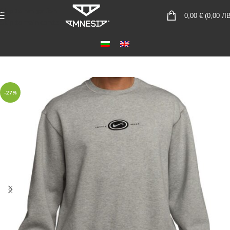
Skip to navigation
0,00
€
(
0,00
ЛВ
Skip to main content
-27%