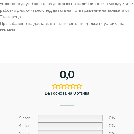
уговорено друго) срокът за доставка на налични стоки е между 5 и 15
работни дни, считано след датата на потвърждение на заявката от
Търговеца.
При забавяне на доставката Търговецът не дължи неустойка на
клиента.
0,0
Въз основа на 0 отзива
5 star
0%
4 star
0%
3 star
0%