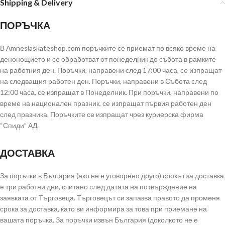
Shipping & Delivery
ПОРЪЧКА
В Аmnesiaskateshop.com поръчките се приемат по всяко време на
денонощието и се обработват от понеделник до събота в рамките
на работния ден. Поръчки, направени след 17:00 часа, се изпращат
на следващия работен ден. Поръчки, направени в Събота след
12:00 часа, се изпращат в Понеделник. При поръчки, направени по
време на национален празник, се изпращат първия работен ден
след празника. Поръчките се изпращат чрез куриерска фирма
“Спиди” АД.
ДОСТАВКА
За поръчки в България (ако не е уговорено друго) срокът за доставка
е три работни дни, считано след датата на потвърждение на
заявката от Търговеца. Търговецът си запазва правото да променя
срока за доставка, като ви информира за това при приемане на
вашата поръчка. За поръчки извън България (доколкото не е