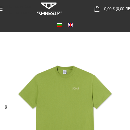
Skip to navigation
0,00
€
(
0,00
ЛВ
Skip to main content