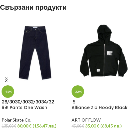
Свързани продукти
-41%
-22%
28/30
30/30
32/30
34/32
S
89! Pants One Wash
Alliance Zip Hoody Black
Polar Skate Co.
ART OF FLOW
80,00
€
(
156,47
лв.
)
35,00
€
(
68,45
лв.
)
135,00
€
45,00
€