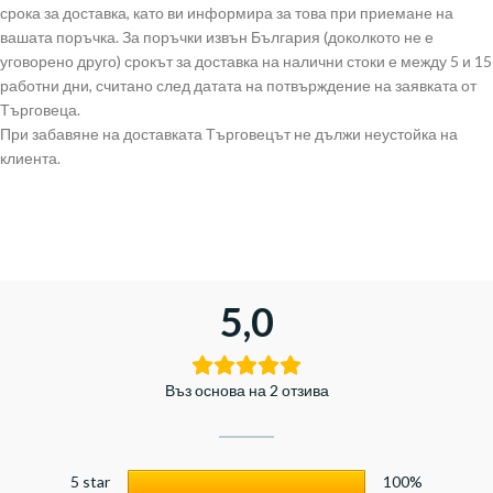
срока за доставка, като ви информира за това при приемане на
вашата поръчка. За поръчки извън България (доколкото не е
уговорено друго) срокът за доставка на налични стоки е между 5 и 15
работни дни, считано след датата на потвърждение на заявката от
Търговеца.
При забавяне на доставката Търговецът не дължи неустойка на
клиента.
5,0
Въз основа на 2 отзива
5 star
100%