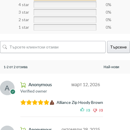
4 star
0%
3 star
0%
2 star
0%
1 star
0%
Търсене
1-2 от 2 отзива
Anonymous
март 12, 2026
Verified owner
Alliance Zip Hoody Brown
(0)
(0)
Anonymous
октомври 28, 2025