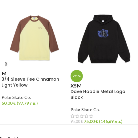
M
-21%
3/4 Sleeve Tee Cinnamon
Light Yellow
XS
M
Dave Hoodie Metal Logo
Black
Polar Skate Co.
50,00
€
(
97,79
лв.
)
Polar Skate Co.
75,00
€
(
146,69
лв.
)
95,00
€