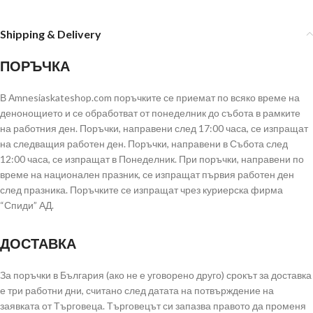
Shipping & Delivery
ПОРЪЧКА
В Аmnesiaskateshop.com поръчките се приемат по всяко време на
денонощието и се обработват от понеделник до събота в рамките
на работния ден. Поръчки, направени след 17:00 часа, се изпращат
на следващия работен ден. Поръчки, направени в Събота след
12:00 часа, се изпращат в Понеделник. При поръчки, направени по
време на национален празник, се изпращат първия работен ден
след празника. Поръчките се изпращат чрез куриерска фирма
“Спиди” АД.
ДОСТАВКА
За поръчки в България (ако не е уговорено друго) срокът за доставка
е три работни дни, считано след датата на потвърждение на
заявката от Търговеца. Търговецът си запазва правото да променя