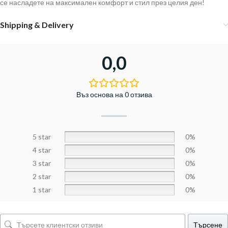
се насладете на максимален комфорт и стил през целия ден!
Shipping & Delivery
0,0
Въз основа на 0 отзива
5 star
0%
4 star
0%
3 star
0%
2 star
0%
1 star
0%
Търсене