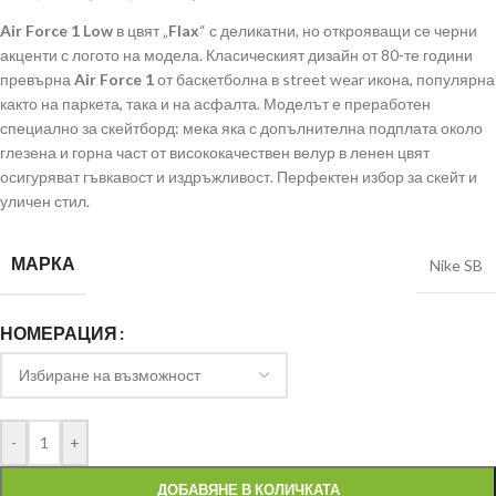
Air Force 1 Low
в цвят „
Flax
“ с деликатни, но открояващи се черни
акценти с логото на модела. Класическият дизайн от 80-те години
превърна
Air Force 1
от баскетболна в street wear икона, популярна
както на паркета, така и на асфалта. Моделът е преработен
специално за скейтборд: мека яка с допълнителна подплата около
глезена и горна част от висококачествен велур в ленен цвят
осигуряват гъвкавост и издръжливост. Перфектен избор за скейт и
уличен стил.
МАРКА
Nike SB
НОМЕРАЦИЯ
-
+
ДОБАВЯНЕ В КОЛИЧКАТА