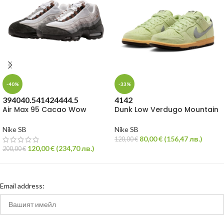
-40%
-33%
39
40
40.5
41
42
44
44.5
41
42
Air Max 95 Cacao Wow
Dunk Low Verdugo Mountain
Nike SB
Nike SB
80,00
€
(
156,47
лв.
)
120,00
€
120,00
€
(
234,70
лв.
)
200,00
€
Email address: