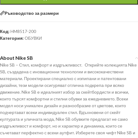
Ръководство за размери
Код:
HM8517-200
Категория:
ОБУВКИ
About Nike SB
Nike SB – Стил, комфорт и издръжливост. Открийте колекцията Nike
SB, създадена с иновационни технологии и висококачествени
материали. Проектирани специално с изпипани и патентовани
дизайни, тези модели осигуряват отлична подкрепа при всяко
движение. Nike SB е идеалният избор за скейтбордисти и всички,
които търсят комфортни и стилни обувки за ежедневието. Всеки
модел носи уникален дизайн и разнообразие от цветове, които
подчертават всеки индивидуален стил. Вдъхновени от скейт
културата и уличната мода, Nike SB обувките предлагат не само
издръжливост и комфорт, но и характер и динамика, които се
съчетават перфектно с всеки аутфит. Изберете своя чифт Nike SB и