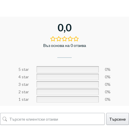
0,0
Въз основа на 0 отзива
5 star
0%
4 star
0%
3 star
0%
2 star
0%
1 star
0%
Търсене