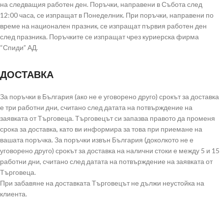
на следващия работен ден. Поръчки, направени в Събота след
12:00 часа, се изпращат в Понеделник. При поръчки, направени по
време на национален празник, се изпращат първия работен ден
след празника. Поръчките се изпращат чрез куриерска фирма
“Спиди” АД.
ДОСТАВКА
За поръчки в България (ако не е уговорено друго) срокът за доставка
е три работни дни, считано след датата на потвърждение на
заявката от Търговеца. Търговецът си запазва правото да променя
срока за доставка, като ви информира за това при приемане на
вашата поръчка. За поръчки извън България (доколкото не е
уговорено друго) срокът за доставка на налични стоки е между 5 и 15
работни дни, считано след датата на потвърждение на заявката от
Търговеца.
При забавяне на доставката Търговецът не дължи неустойка на
клиента.