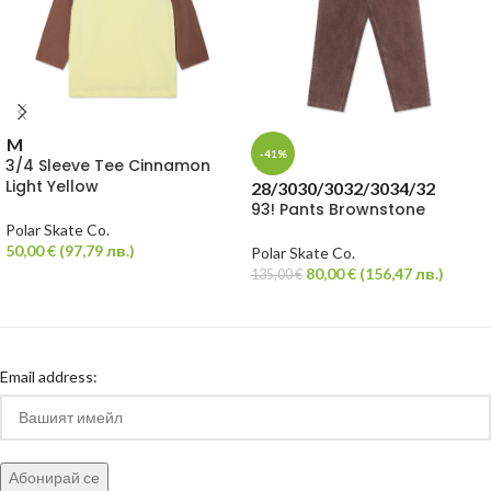
M
-41%
3/4 Sleeve Tee Cinnamon
Light Yellow
28/30
30/30
32/30
34/32
93! Pants Brownstone
Polar Skate Co.
50,00
€
(
97,79
лв.
)
Polar Skate Co.
80,00
€
(
156,47
лв.
)
135,00
€
Email address: