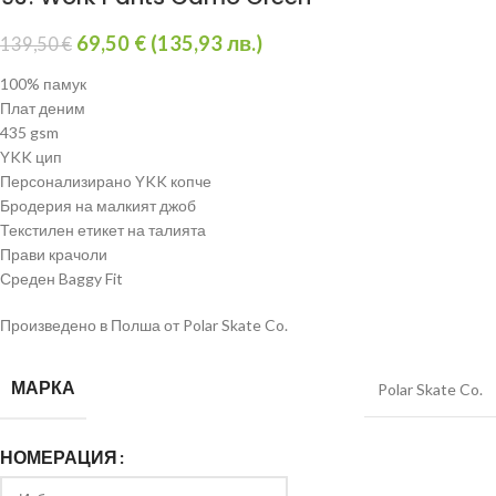
69,50
€
(
135,93
лв.
)
139,50
€
100% памук
Плат деним
435 gsm
YKK цип
Персонализиранo YKK копче
Бродерия на малкият джоб
Текстилен етикет на талията
Прави крачоли
Среден Baggy Fit
Произведено в Полша от Polar Skate Co.
МАРКА
Polar Skate Co.
НОМЕРАЦИЯ