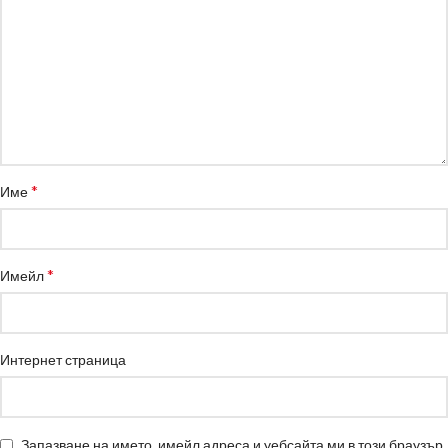
*
Име
*
Имейл
Интернет страница
Запазване на името, имейл адреса и уебсайта ми в този браузър